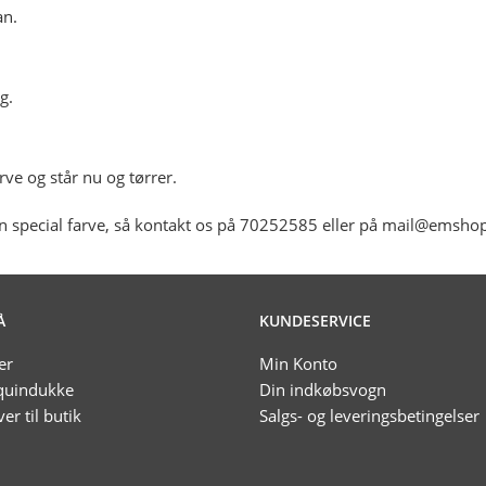
an.
g.
rve og står nu og tørrer.
en special farve, så kontakt os på 70252585 eller på mail@emsho
Å
KUNDESERVICE
er
Min Konto
uindukke
Din indkøbsvogn
ver til butik
Salgs- og leveringsbetingelser