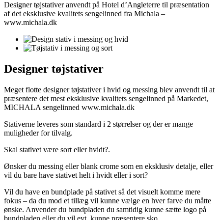
Designer tøjstativer anvendt på Hotel d’Angleterre til præsentation
af det eksklusive kvalitets sengelinned fra Michala –
www.michala.dk
Designer tøjstativer
Meget flotte designer tøjstativer i hvid og messing blev anvendt til at
præsentere det mest eksklusive kvalitets sengelinned på Markedet,
MICHALA sengelinned www.michala.dk
Stativerne leveres som standard i 2 størrelser og der er mange
muligheder for tilvalg.
Skal stativet være sort eller hvidt?.
Ønsker du messing eller blank crome som en eksklusiv detalje, eller
vil du bare have stativet helt i hvidt eller i sort?
Vil du have en bundplade på stativet så det visuelt komme mere
fokus – da du mod et tillæg vil kunne vælge en hver farve du måtte
ønske. Anvender du bundpladen du samtidig kunne sætte logo på
bundpladen eller du vil evt. kunne præsentere sko.