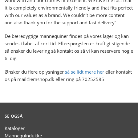
work with and our clothes fit excellent. We love the fact that
it is completely environmentally friendly and that fits perfect
with our values as a brand. We couldn’t be more content
and also thank you for the support and fast delivery”.
De bæredygtige mannequiner findes på vores lager og kan
sendes i løbet af kort tid. Efterspørgslen er kraftigt stigende
så ønsker du levering så kontakt os så vi kan reservere nogle
til dig.
Ønsker du flere oplysninger
så se lidt mere her
eller kontakt
os på mail@emshop.dk eller ring på 70252585
SE OGSÅ
Kataloger
Mannequindukke