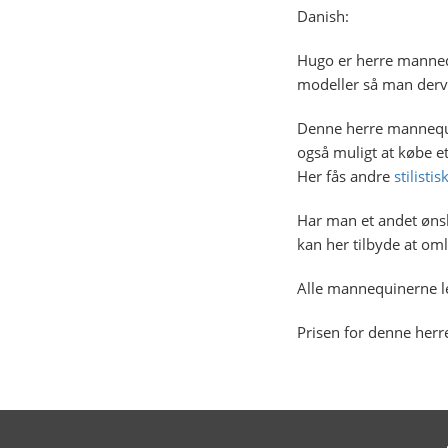
Danish:
Hugo er herre mannequi
modeller så man derv
Denne herre mannequi
også muligt at købe e
Her fås andre
stilistis
Har man et andet ønsk
kan her tilbyde at o
Alle mannequinerne l
Prisen for denne herr