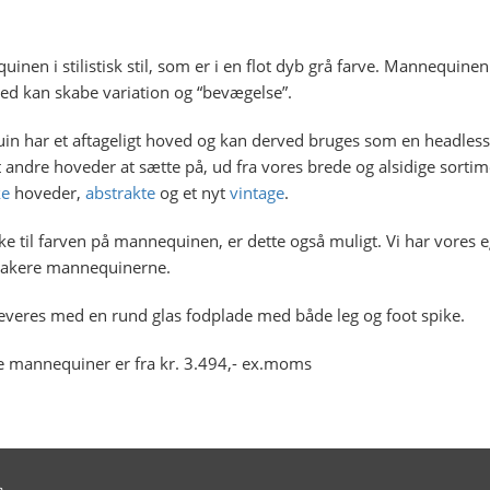
nen i stilistisk stil, som er i en flot dyb grå farve. Mannequinen f
ed kan skabe variation og “bevægelse”.
n har et aftageligt hoved og kan derved bruges som en headles
t andre hoveder at sætte på, ud fra vores brede og alsidige sortim
ke
hoveder,
abstrakte
og et nyt
vintage
.
e til farven på mannequinen, er dette også muligt. Vi har vores 
mlakere mannequinerne.
everes med en rund glas fodplade med både leg og foot spike.
e mannequiner er fra kr. 3.494,- ex.moms