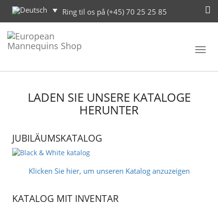
Ring til os på (+45) 70 25 25 85
Toggl
navig
LADEN SIE UNSERE KATALOGE
HERUNTER
JUBILÄUMSKATALOG
Klicken Sie hier, um unseren Katalog anzuzeigen
KATALOG MIT INVENTAR