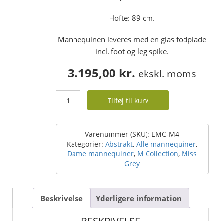
Hofte: 89 cm.
Mannequinen leveres med en glas fodplade
incl. foot og leg spike.
3.195,00
kr.
ekskl. moms
Dame
Tilføj til kurv
design
mannequin
-
M
Varenummer (SKU):
EMC-M4
Collection
Kategorier:
Abstrakt
,
Alle mannequiner
,
-
Dame mannequiner
,
M Collection
,
Miss
skandinavisk
Grey
look
-
str.
Beskrivelse
Yderligere information
38
-
BESKRIVELSE