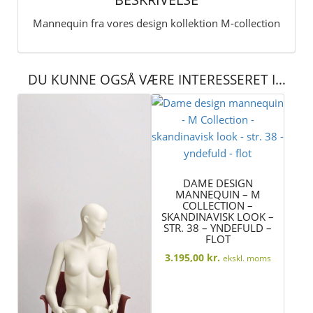
yndefuld
-
Mannequin fra vores design kollektion M-collection
flot
antal
DU KUNNE OGSÅ VÆRE INTERESSERET I…
DAME DESIGN
MANNEQUIN – M
COLLECTION –
SKANDINAVISK LOOK –
STR. 38 – YNDEFULD –
FLOT
3.195,00
kr.
ekskl. moms