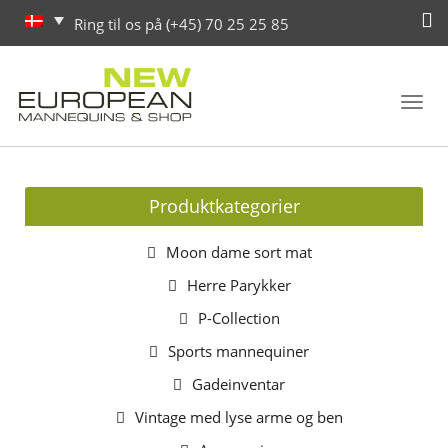
Ring til os på (+45) 70 25 25 85
Toggl
navig
Produktkategorier
Moon dame sort mat
Herre Parykker
P-Collection
Sports mannequiner
Gadeinventar
Vintage med lyse arme og ben